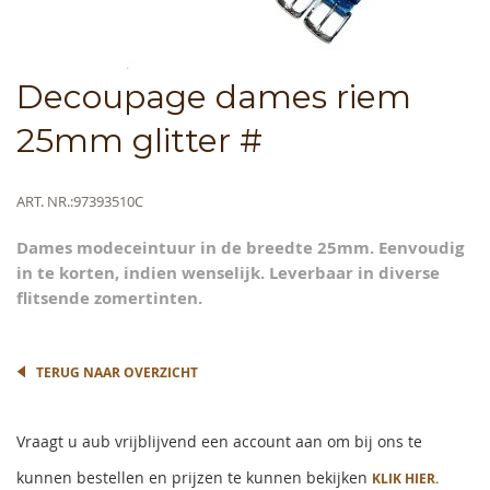
Skip
Decoupage dames riem
to
the
25mm glitter #
beginning
of
the
Meer
ART. NR.
97393510C
images
informatie
gallery
Dames modeceintuur in de breedte 25mm. Eenvoudig
in te korten, indien wenselijk. Leverbaar in diverse
flitsende zomertinten.
TERUG NAAR OVERZICHT
Vraagt u aub vrijblijvend een account aan om bij ons te
kunnen bestellen en prijzen te kunnen bekijken
KLIK HIER.