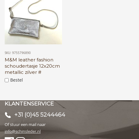
SKU: 9755796890
M&M leather fashion
schoudertasje 12x20cm
metallic zilver #
Bestel
KLANTENSERVICE
+31 (0)45 5244464
Of stuur een mail naar
info@schinsleder.nl