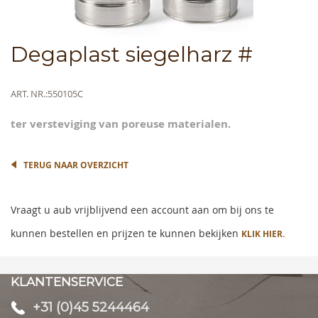
Skip
Degaplast siegelharz #
to
the
beginning
Meer
ART. NR.
550105C
of
informatie
the
ter versteviging van poreuse materialen.
images
gallery
TERUG NAAR OVERZICHT
Vraagt u aub vrijblijvend een account aan om bij ons te
kunnen bestellen en prijzen te kunnen bekijken
KLIK HIER.
KLANTENSERVICE
+31 (0)45 5244464