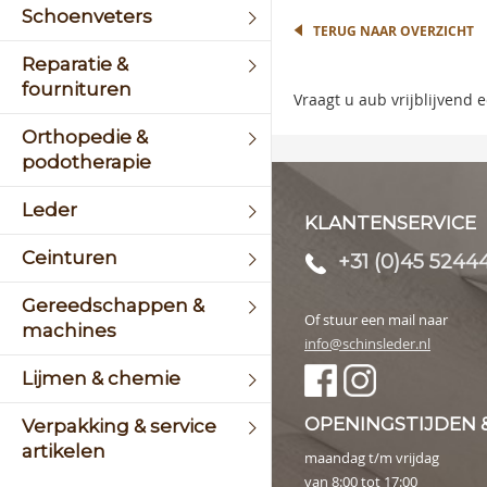
the
Schoenveters
begin
TERUG NAAR OVERZICHT
of
Reparatie &
the
fournituren
image
Vraagt u aub vrijblijvend
galler
Orthopedie &
podotherapie
Leder
KLANTENSERVICE
Ceinturen
+31 (0)45 5244
Gereedschappen &
Of stuur een mail naar
machines
info@schinsleder.nl
Lijmen & chemie
OPENINGSTIJDEN 
Verpakking & service
artikelen
maandag t/m vrijdag
van 8:00 tot 17:00