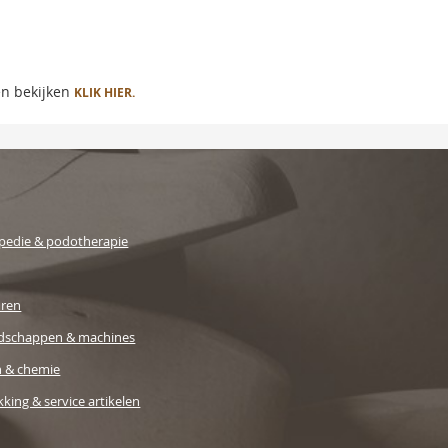
en bekijken
KLIK HIER.
pedie & podotherapie
uren
dschappen & machines
n & chemie
king & service artikelen