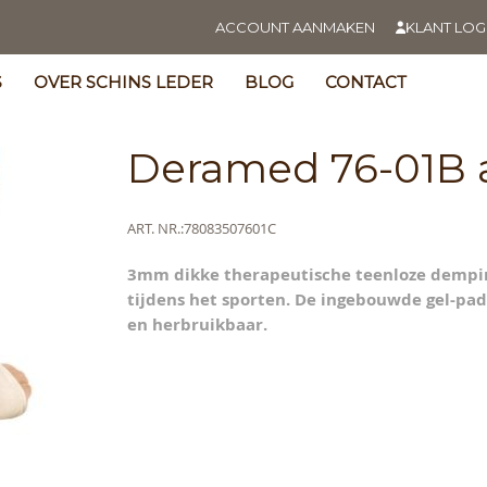
ACCOUNT AANMAKEN
KLANT LOG
S
OVER SCHINS LEDER
BLOG
CONTACT
Deramed 76-01B a
Meer
ART. NR.
78083507601C
informatie
3mm dikke therapeutische teenloze demping
s
tijdens het sporten. De ingebouwde gel-pa
y
en herbruikbaar.