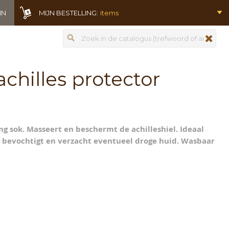
IN
MIJN BESTELLING:
items
Zoeken
zoeken
chilles protector
 sok. Masseert en beschermt de achilleshiel. Ideaal
d bevochtigt en verzacht eventueel droge huid. Wasbaar