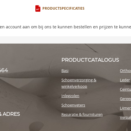
ning
PRODUCTSPECIFICATIES
s
 een account aan om bij ons te kunnen bestellen en prijzen te kunn
y
PRODUCTCATALOGUS
464
Basi
Ortho
Schoenverzorging &
Leder
winkelverkoop
Ceint
Inlegzolen
Geree
Schoenveters
Lijme
& ADRES
Reparatie & fournituren
Verpak