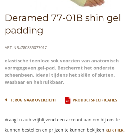
Skip
Deramed 77-01B shin gel
to
the
padding
beginning
of
the
Meer
ART. NR.
78083507701C
images
informatie
gallery
elastische teenloze sok voorzien van anatomisch
vormgegeven gel-pad. Beschermt het onderste
scheenbeen. Ideaal tijdens het skiën of skaten.
Wasbaar en hebruikbaar.
TERUG NAAR OVERZICHT
PRODUCTSPECIFICATIES
Vraagt u aub vrijblijvend een account aan om bij ons te
kunnen bestellen en prijzen te kunnen bekijken
KLIK HIER.