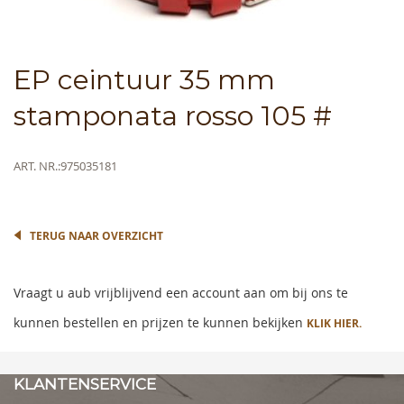
Skip
EP ceintuur 35 mm
to
the
stamponata rosso 105 #
beginning
of
the
Meer
ART. NR.
975035181
images
informatie
gallery
TERUG NAAR OVERZICHT
Vraagt u aub vrijblijvend een account aan om bij ons te
kunnen bestellen en prijzen te kunnen bekijken
KLIK HIER.
KLANTENSERVICE