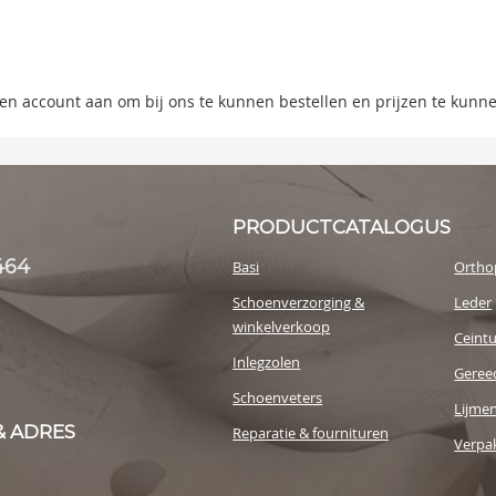
ning
s
 een account aan om bij ons te kunnen bestellen en prijzen te kunn
y
PRODUCTCATALOGUS
464
Basi
Ortho
Schoenverzorging &
Leder
winkelverkoop
Ceint
Inlegzolen
Geree
Schoenveters
Lijme
& ADRES
Reparatie & fournituren
Verpak