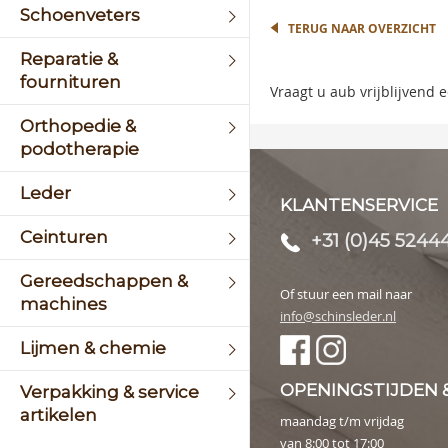
the
Schoenveters
begin
TERUG NAAR OVERZICHT
of
Reparatie &
the
fournituren
image
Vraagt u aub vrijblijvend
galler
Orthopedie &
podotherapie
Leder
KLANTENSERVICE
Ceinturen
+31 (0)45 5244
Gereedschappen &
Of stuur een mail naar
machines
info@schinsleder.nl
Lijmen & chemie
OPENINGSTIJDEN 
Verpakking & service
artikelen
maandag t/m vrijdag
van 8:00 tot 17:00