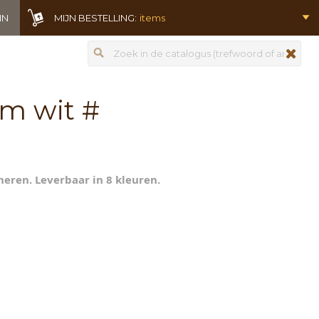
IN
MIJN BESTELLING:
items
Zoeken
zoeken
m wit #
heren. Leverbaar in 8 kleuren.