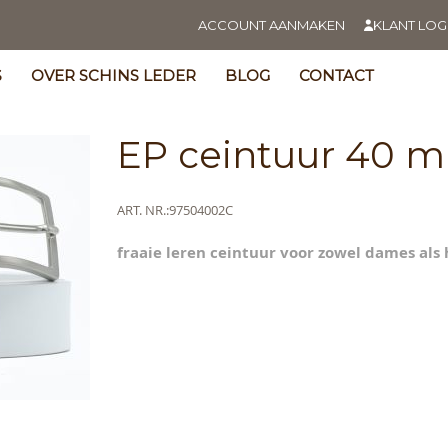
ACCOUNT AANMAKEN
KLANT LOG
S
OVER SCHINS LEDER
BLOG
CONTACT
EP ceintuur 40 m
Meer
ART. NR.
97504002C
informatie
fraaie leren ceintuur voor zowel dames als 
s
y