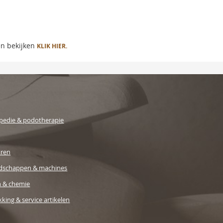
en bekijken
KLIK HIER.
pedie & podotherapie
uren
dschappen & machines
n & chemie
king & service artikelen