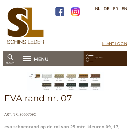
NL
DE
FR
EN
KLANT LOGIN
Mijn bestelling:
items
MENU
zoeken
Ga
direct
Skip
door
to
naar
the
de
end
Skip
EVA rand nr. 07
inhoud
of
to
the
the
images
beginning
Meer
ART. NR.
9560709C
gallery
of
informatie
the
eva schoenrand op de rol van 25 mtr. kleuren 09, 17,
images