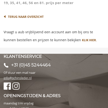
19, 35, 41, 46, 56 en 81. prijs per meter
gallery
TERUG NAAR OVERZICHT
Vraagt u aub vrijblijvend een account aan om bij ons te
kunnen bestellen en prijzen te kunnen bekijken
KLIK HIER.
KLANTENSERVICE
+31 (0)45 5244464
Of stuur een mail naar
info@schinsleder.nl
OPENINGSTIJDEN & ADRES
maandag t/m vrijdag