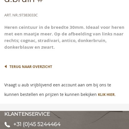
beginning
of
the
Meer
ART. NR.
97383033C
images
informatie
gallery
Heren ceintuur in de breedte 30mm. Ideaal voor heren
met een maatje meer. Op de afbeelding van links naar
rechts; cognac, stradivari, antico, donkerbruin,
donkerblauw en zwart.
TERUG NAAR OVERZICHT
Vraagt u aub vrijblijvend een account aan om bij ons te
kunnen bestellen en prijzen te kunnen bekijken
KLIK HIER.
KLANTENSERVICE
+31 (0)45 5244464