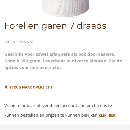
Skip
Forellen garen 7 draads
to
the
beginning
Meer
ART. NR.
655875C
of
informatie
the
Geschikt voor zowel aflappers als ook doornaaiers.
images
Cone à 350 gram. Leverbaar in diverse kleuren. Zie de
gallery
opties voor een overzicht.
TERUG NAAR OVERZICHT
Vraagt u aub vrijblijvend een account aan om bij ons te
kunnen bestellen en prijzen te kunnen bekijken
KLIK HIER.