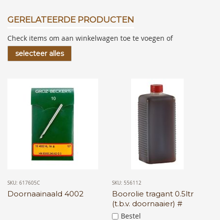
GERELATEERDE PRODUCTEN
Check items om aan winkelwagen toe te voegen of
selecteer alles
SKU: 617605C
SKU: 556112
Doornaainaald 4002
Boorolie tragant 0.5ltr
(t.b.v. doornaaier) #
Bestel