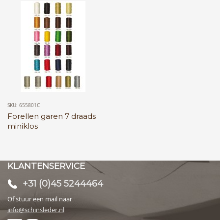
SKU: 655801C
Forellen garen 7 draads
miniklos
KLANTENSERVICE
+31 (0)45 5244464
Of stuur een mail naar
info@schinsleder.nl