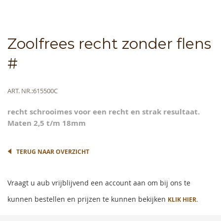
Skip
Zoolfrees recht zonder flens
to
the
#
beginning
of
the
Meer
ART. NR.
615500C
images
informatie
gallery
recht schrooimes voor een recht en strak resultaat.
Maten 2,5 t/m 18mm
TERUG NAAR OVERZICHT
Vraagt u aub vrijblijvend een account aan om bij ons te
kunnen bestellen en prijzen te kunnen bekijken
KLIK HIER.