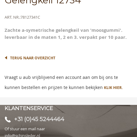
Gelengkeil 12734
to
the
beginning
Meer
ART. NR.
78127341C
of
informatie
the
Zachte a-symetrische gelengkeil van 'moosgummi'.
images
leverbaar in de maten 1, 2 en 3. verpakt per 10 paar.
gallery
TERUG NAAR OVERZICHT
Vraagt u aub vrijblijvend een account aan om bij ons te
kunnen bestellen en prijzen te kunnen bekijken
KLIK HIER.
KLANTENSERVICE
+31 (0)45 5244464
Of stuur een mail naar
info@schinsleder.nl