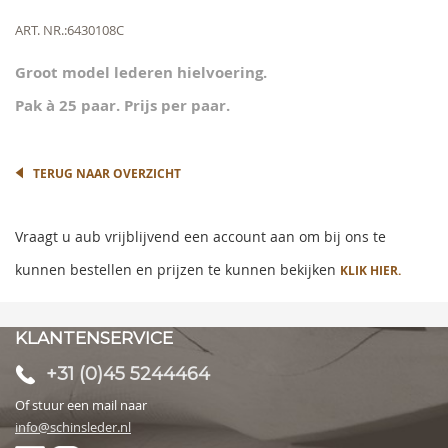
the
beginning
Meer
ART. NR.
6430108C
of
informatie
the
Groot model lederen hielvoering.
images
gallery
Pak à 25 paar. Prijs per paar.
TERUG NAAR OVERZICHT
Vraagt u aub vrijblijvend een account aan om bij ons te
kunnen bestellen en prijzen te kunnen bekijken
KLIK HIER.
KLANTENSERVICE
+31 (0)45 5244464
Of stuur een mail naar
info@schinsleder.nl