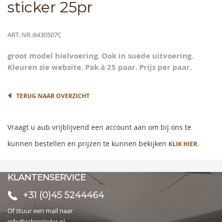
the
sticker 25pr
beginning
of
the
Meer
ART. NR.
6430507C
images
informatie
gallery
groot model hielvoering. Ook in suede uitvoering.
Kleuren zie website. Pak à 25 paar. Prijs per paar.
TERUG NAAR OVERZICHT
Vraagt u aub vrijblijvend een account aan om bij ons te
kunnen bestellen en prijzen te kunnen bekijken
KLIK HIER.
KLANTENSERVICE
+31 (0)45 5244464
Of stuur een mail naar
info@schinsleder.nl