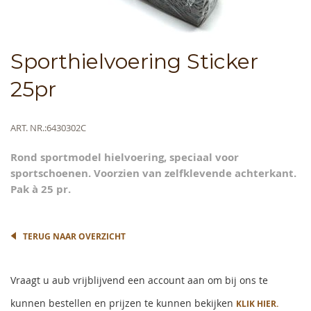
Skip
Sporthielvoering Sticker
to
the
25pr
beginning
of
the
Meer
ART. NR.
6430302C
images
informatie
gallery
Rond sportmodel hielvoering, speciaal voor
sportschoenen. Voorzien van zelfklevende achterkant.
Pak à 25 pr.
TERUG NAAR OVERZICHT
Vraagt u aub vrijblijvend een account aan om bij ons te
kunnen bestellen en prijzen te kunnen bekijken
KLIK HIER.