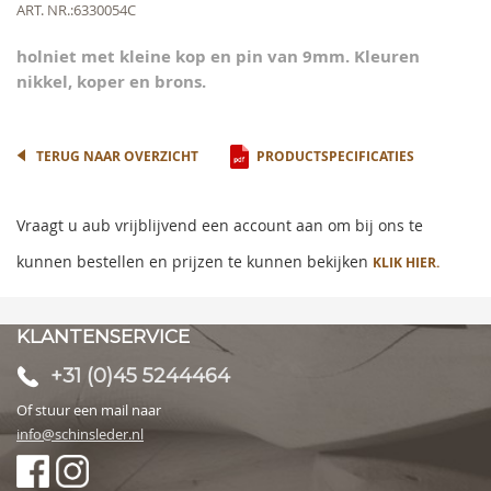
beginning
Meer
ART. NR.
6330054C
of
informatie
the
holniet met kleine kop en pin van 9mm. Kleuren
images
nikkel, koper en brons.
gallery
TERUG NAAR OVERZICHT
PRODUCTSPECIFICATIES
Vraagt u aub vrijblijvend een account aan om bij ons te
kunnen bestellen en prijzen te kunnen bekijken
KLIK HIER.
KLANTENSERVICE
+31 (0)45 5244464
Of stuur een mail naar
info@schinsleder.nl