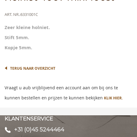
to
the
beginning
Meer
ART. NR.
6331001C
of
informatie
the
Zeer kleine holniet.
images
gallery
Stift 5mm.
Kopje 5mm.
TERUG NAAR OVERZICHT
Vraagt u aub vrijblijvend een account aan om bij ons te
kunnen bestellen en prijzen te kunnen bekijken
KLIK HIER.
KLANTENSERVICE
+31 (0)45 5244464