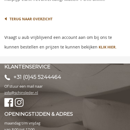
images
gallery
TERUG NAAR OVERZICHT
Vraagt u aub vrijblijvend een account aan om bij ons te
kunnen bestellen en prijzen te kunnen bekijken
KLIK HIER.
KLANTENSERVICE
+31 (0)45 5244464
Of stuur een mail naar
info@schinsleder.nl
OPENINGSTIJDEN & ADRES
maandag t/m vrijdag
van 8:00 tot 17:00