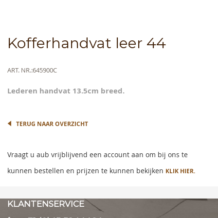
Skip
Kofferhandvat leer 44
to
the
beginning
Meer
ART. NR.
645900C
of
informatie
the
Lederen handvat 13.5cm breed.
images
gallery
TERUG NAAR OVERZICHT
Vraagt u aub vrijblijvend een account aan om bij ons te
kunnen bestellen en prijzen te kunnen bekijken
KLIK HIER.
KLANTENSERVICE