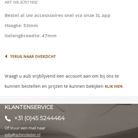
beginning
Meer
ART. NR.
6701165C
of
informatie
the
Bestel al uw accesxsoires snel via onze SL app
images
gallery
Hoogte: 53mm
Gelengbreedte: 47mm
TERUG NAAR OVERZICHT
Vraagt u aub vrijblijvend een account aan om bij ons te
kunnen bestellen en prijzen te kunnen bekijken
KLIK HIER.
KLANTENSERVICE
+31 (0)45 5244464
Of stuur een mail naar
info@schinsleder.nl