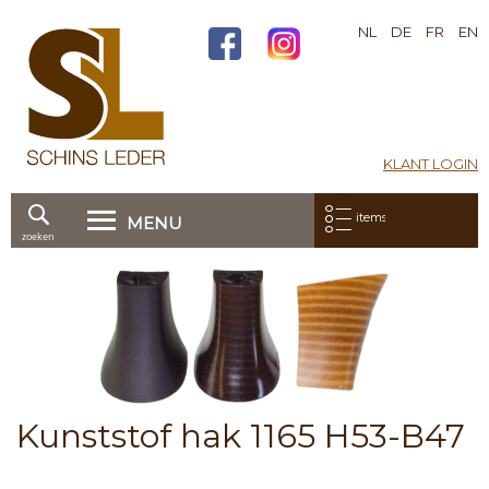
NL
DE
FR
EN
KLANT LOGIN
Mijn bestelling:
items
MENU
zoeken
Ga
direct
Skip
door
to
naar
the
de
end
inhoud
of
the
images
Skip
Kunststof hak 1165 H53-B47
gallery
to
the