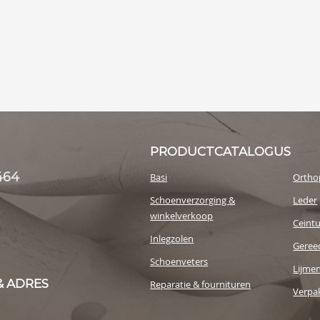
PRODUCTCATALOGUS
464
Basi
Ortho
Schoenverzorging &
Leder
winkelverkoop
Ceint
Inlegzolen
Geree
Schoenveters
Lijme
& ADRES
Reparatie & fournituren
Verpak