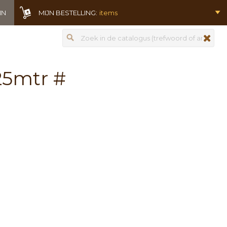
IN
MIJN BESTELLING:
items
Zoeken
zoeken
25mtr #