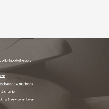
pedie & podotherapie
uren
dschappen & machines
n & chemie
king & service artikelen