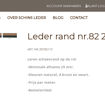
ACCOUNT AANMAKEN
KLANT LOG
S
OVER SCHINS LEDER
BLOG
CONTACT
Leder rand nr.82 
Meer
ART. NR.
9578211C
informatie
ning
Leren schoenrand op de rol.
s
y
-Minimale afname 25 mtr.
s
-Kleuren naturel, d.bruin en zwart.
y
-Prijs per meter.
-Bestelartikel.