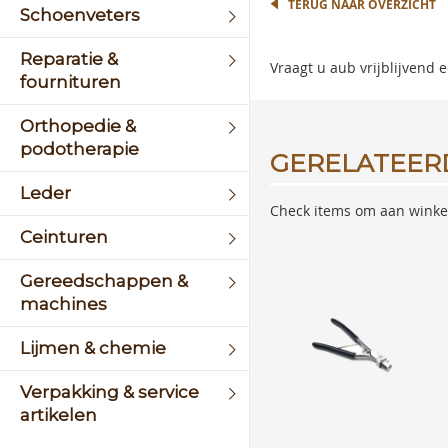
TERUG NAAR OVERZICHT
Schoenveters
Reparatie &
Vraagt u aub vrijblijvend
fournituren
Orthopedie &
podotherapie
GERELATEER
Leder
Check items om aan winke
Ceinturen
Gereedschappen &
machines
Lijmen & chemie
Verpakking & service
artikelen