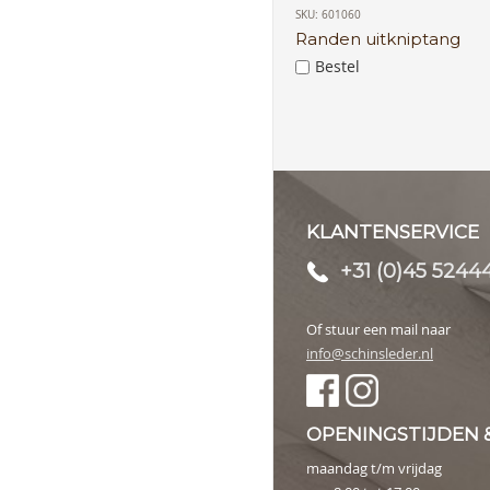
SKU: 601060
Randen uitkniptang
Bestel
KLANTENSERVICE
+31 (0)45 5244
Of stuur een mail naar
info@schinsleder.nl
OPENINGSTIJDEN 
maandag t/m vrijdag