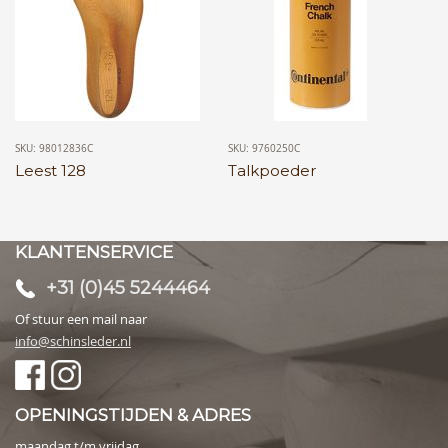
SKU: 98012836C
SKU: 9760250C
Leest 128
Talkpoeder
KLANTENSERVICE
+31 (0)45 5244464
Of stuur een mail naar
info@schinsleder.nl
OPENINGSTIJDEN & ADRES
maandag t/m vrijdag