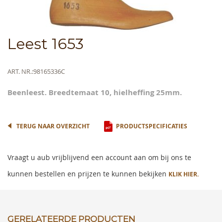
Skip
Leest 1653
to
the
beginning
Meer
ART. NR.
98165336C
of
informatie
the
Beenleest. Breedtemaat 10, hielheffing 25mm.
images
gallery
TERUG NAAR OVERZICHT
PRODUCTSPECIFICATIES
Vraagt u aub vrijblijvend een account aan om bij ons te
kunnen bestellen en prijzen te kunnen bekijken
KLIK HIER.
GERELATEERDE PRODUCTEN