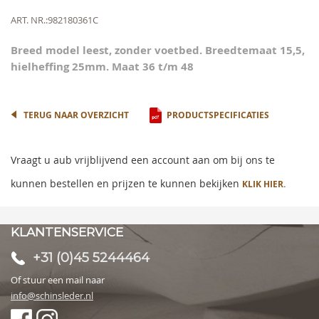
the
beginning
Meer
ART. NR.
982180361C
of
informatie
the
Breed model leest, zonder voetbed. Breedtemaat 15,5,
images
hielheffing 25mm. Maat 36 t/m 48
gallery
TERUG NAAR OVERZICHT
PRODUCTSPECIFICATIES
Vraagt u aub vrijblijvend een account aan om bij ons te
kunnen bestellen en prijzen te kunnen bekijken
KLIK HIER.
KLANTENSERVICE
+31 (0)45 5244464
Of stuur een mail naar
info@schinsleder.nl