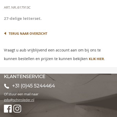
the
beginning
Meer
ART. NR.
617913C
of
informatie
the
27-delige letterset.
images
gallery
TERUG NAAR OVERZICHT
Vraagt u aub vrijblijvend een account aan om bij ons te
kunnen bestellen en prijzen te kunnen bekijken
KLIK HIER.
KLANTENSERVICE
+31 (0)45 5244464
Of stuur een mail naar
info@schinsleder.nl