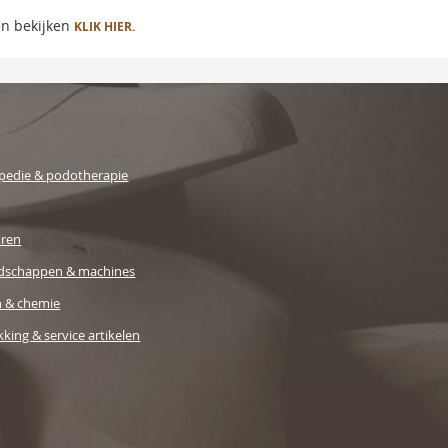
en bekijken
KLIK HIER.
pedie & podotherapie
uren
dschappen & machines
n & chemie
king & service artikelen