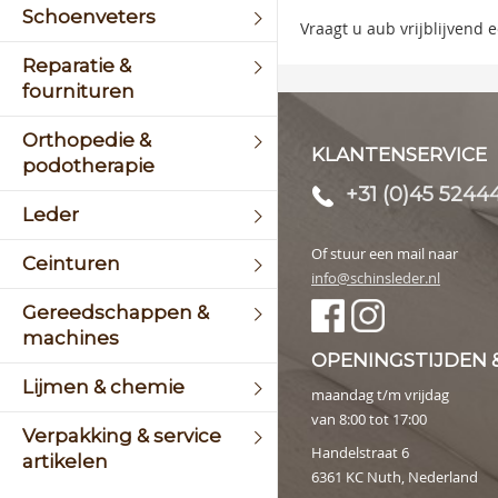
Schoenveters
image
Vraagt u aub vrijblijvend
galler
Reparatie &
fournituren
Orthopedie &
KLANTENSERVICE
podotherapie
+31 (0)45 5244
Leder
Of stuur een mail naar
Ceinturen
info@schinsleder.nl
Gereedschappen &
machines
OPENINGSTIJDEN 
Lijmen & chemie
maandag t/m vrijdag
van 8:00 tot 17:00
Verpakking & service
Handelstraat 6
artikelen
6361 KC Nuth, Nederland