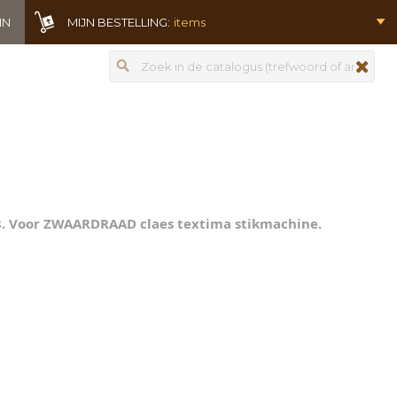
IN
MIJN BESTELLING:
items
Zoeken
zoeken
m 8. Voor ZWAARDRAAD claes textima stikmachine.