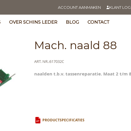
ACCOUNT AANMAKEN
KLANT LOG
S
OVER SCHINS LEDER
BLOG
CONTACT
Mach. naald 88
Meer
ART. NR.
617032C
informatie
naalden t.b.v. tassenreparatie. Maat 2 t/
s
y
ning
PRODUCTSPECIFICATIES