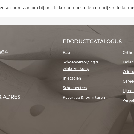
s
 een account aan om bij ons te kunnen bestellen en prijzen te kunn
y
PRODUCTCATALOGUS
464
Basi
Ortho
Schoenverzorging &
Leder
winkelverkoop
Ceint
Inlegzolen
Geree
Schoenveters
Lijme
& ADRES
Reparatie & fournituren
Verpak