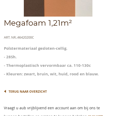
Skip
Megafoam 1,21m²
to
the
beginning
Meer
ART. NR.
46420200C
of
informatie
the
Polstermateriaal gesloten-cellig.
images
gallery
- 28Sh.
- Thermoplastisch vervormbaar ca. 110-130c
- Kleuren: zwart, bruin, wit, huid, rood en blauw.
TERUG NAAR OVERZICHT
Vraagt u aub vrijblijvend een account aan om bij ons te