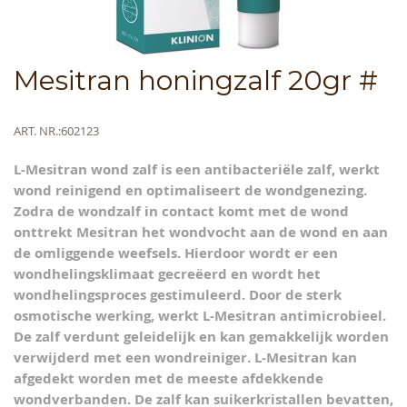
Skip
Mesitran honingzalf 20gr #
to
the
beginning
Meer
ART. NR.
602123
of
informatie
the
L-Mesitran wond zalf is een antibacteriële zalf, werkt
images
wond reinigend en optimaliseert de wondgenezing.
gallery
Zodra de wondzalf in contact komt met de wond
onttrekt Mesitran het wondvocht aan de wond en aan
de omliggende weefsels. Hierdoor wordt er een
wondhelingsklimaat gecreëerd en wordt het
wondhelingsproces gestimuleerd. Door de sterk
osmotische werking, werkt L-Mesitran antimicrobieel.
De zalf verdunt geleidelijk en kan gemakkelijk worden
verwijderd met een wondreiniger. L-Mesitran kan
afgedekt worden met de meeste afdekkende
wondverbanden. De zalf kan suikerkristallen bevatten,