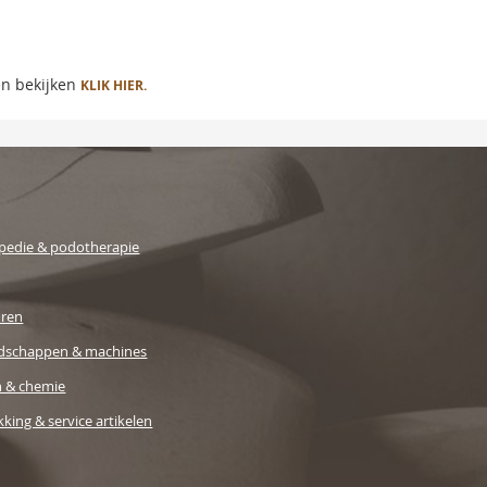
en bekijken
KLIK HIER.
pedie & podotherapie
uren
dschappen & machines
n & chemie
king & service artikelen