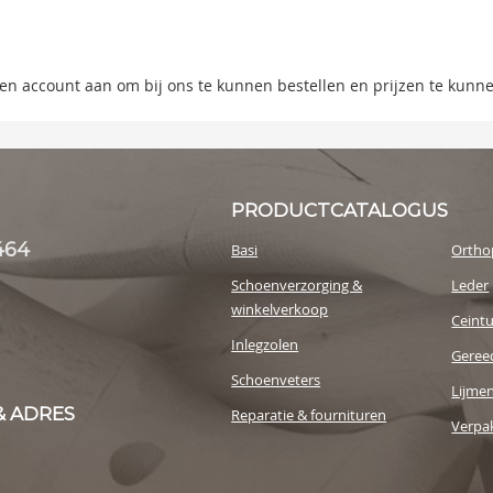
ning
s
 een account aan om bij ons te kunnen bestellen en prijzen te kunn
y
PRODUCTCATALOGUS
464
Basi
Ortho
Schoenverzorging &
Leder
winkelverkoop
Ceint
Inlegzolen
Geree
Schoenveters
Lijme
& ADRES
Reparatie & fournituren
Verpak