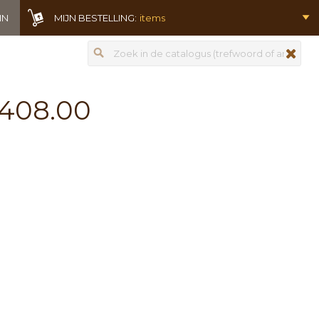
IN
MIJN BESTELLING:
items
Zoeken
zoeken
4408.00