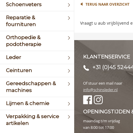
begin
Schoenveters
TERUG NAAR OVERZICHT
of
the
Reparatie &
image
Vraagt u aub vrijblijvend
fournituren
galler
Orthopedie &
podotherapie
KLANTENSERVICE
Leder
+31 (0)45 5244
Ceinturen
Gereedschappen &
Of stuur een mail naar
info@schinsleder.nl
machines
Lijmen & chemie
OPENINGSTIJDEN 
Verpakking & service
maandag t/m vrijdag
artikelen
van 8:00 tot 17:00