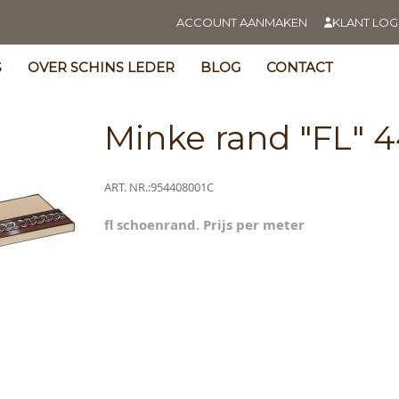
ACCOUNT AANMAKEN
KLANT LOG
S
OVER SCHINS LEDER
BLOG
CONTACT
Minke rand "FL" 
Meer
ART. NR.
954408001C
informatie
fl schoenrand. Prijs per meter
s
y