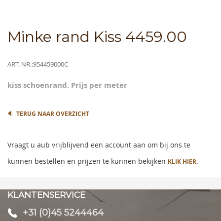
Skip
Minke rand Kiss 4459.00
to
the
beginning
Meer
ART. NR.
954459000C
of
informatie
the
kiss schoenrand. Prijs per meter
images
gallery
TERUG NAAR OVERZICHT
Vraagt u aub vrijblijvend een account aan om bij ons te
kunnen bestellen en prijzen te kunnen bekijken
KLIK HIER.
KLANTENSERVICE
+31 (0)45 5244464