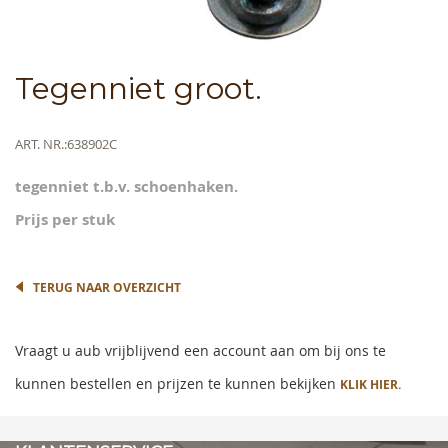
Skip
Tegenniet groot.
to
the
beginning
Meer
ART. NR.
638902C
of
informatie
the
tegenniet t.b.v. schoenhaken.
images
gallery
Prijs per stuk
TERUG NAAR OVERZICHT
Vraagt u aub vrijblijvend een account aan om bij ons te
kunnen bestellen en prijzen te kunnen bekijken
KLIK HIER.