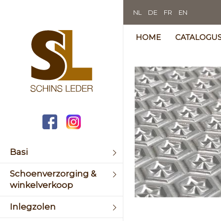
NL
DE
FR
EN
HOME
CATALOGU
Skip
to
the
end
of
the
image
galler
Basi
Schoenverzorging &
winkelverkoop
Skip
Inlegzolen
to