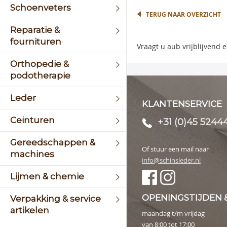
the
Schoenveters
begin
TERUG NAAR OVERZICHT
of
Reparatie &
the
fournituren
image
Vraagt u aub vrijblijvend
galler
Orthopedie &
podotherapie
Leder
KLANTENSERVICE
Ceinturen
+31 (0)45 5244
Gereedschappen &
Of stuur een mail naar
machines
info@schinsleder.nl
Lijmen & chemie
OPENINGSTIJDEN 
Verpakking & service
artikelen
maandag t/m vrijdag
van 8:00 tot 17:00