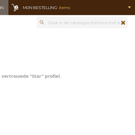
IN
MIJN BESTELLING:
items
Zoeken
zoeken
 vertrouwde "Star" profiel.