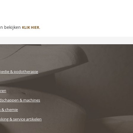
en bekijken
KLIK HIER.
pedie & podotherapie
uren
dschappen & machines
n & chemie
king & service artikelen