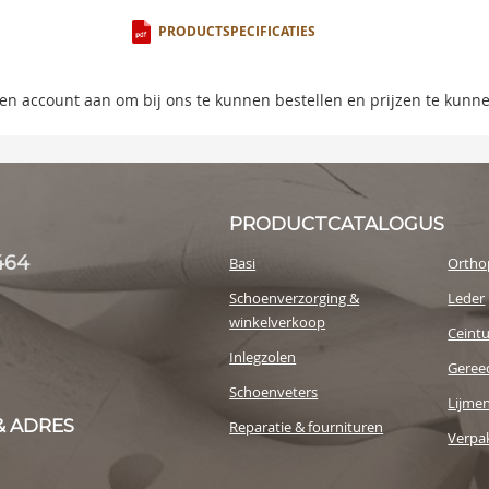
ning
PRODUCTSPECIFICATIES
s
 een account aan om bij ons te kunnen bestellen en prijzen te kunn
y
PRODUCTCATALOGUS
464
Basi
Ortho
Schoenverzorging &
Leder
winkelverkoop
Ceint
Inlegzolen
Geree
Schoenveters
Lijme
& ADRES
Reparatie & fournituren
Verpak