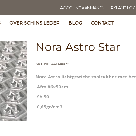
ACCOUNT AANMAKEN
KLANT LOG
S
OVER SCHINS LEDER
BLOG
CONTACT
Nora Astro Star
Meer
ART. NR.
44144009C
informatie
Nora Astro lichtgewicht zoolrubber met het
s
y
-Afm.86x50cm.
-Sh.50
-0,65gr/cm3