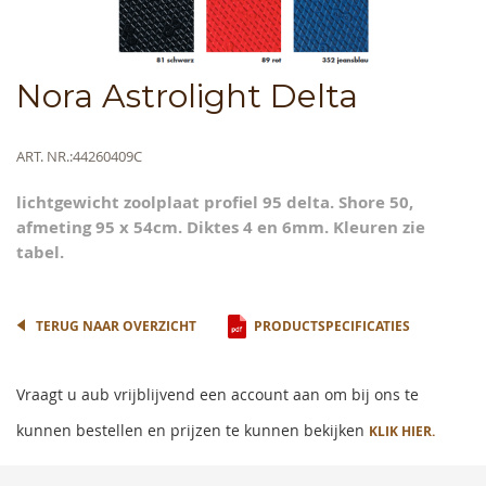
Skip
Nora Astrolight Delta
to
the
beginning
Meer
ART. NR.
44260409C
of
informatie
the
lichtgewicht zoolplaat profiel 95 delta. Shore 50,
images
afmeting 95 x 54cm. Diktes 4 en 6mm. Kleuren zie
gallery
tabel.
TERUG NAAR OVERZICHT
PRODUCTSPECIFICATIES
Vraagt u aub vrijblijvend een account aan om bij ons te
kunnen bestellen en prijzen te kunnen bekijken
KLIK HIER.