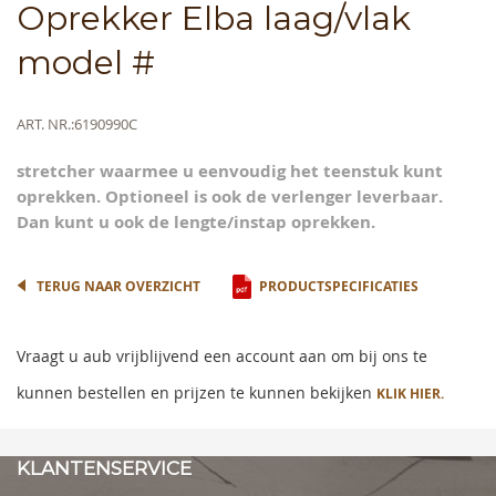
Skip
Oprekker Elba laag/vlak
to
the
model #
beginning
of
the
Meer
ART. NR.
6190990C
images
informatie
gallery
stretcher waarmee u eenvoudig het teenstuk kunt
oprekken. Optioneel is ook de verlenger leverbaar.
Dan kunt u ook de lengte/instap oprekken.
TERUG NAAR OVERZICHT
PRODUCTSPECIFICATIES
Vraagt u aub vrijblijvend een account aan om bij ons te
kunnen bestellen en prijzen te kunnen bekijken
KLIK HIER.
KLANTENSERVICE