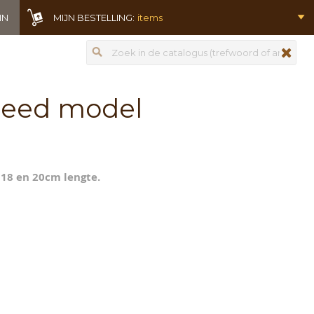
IN
MIJN BESTELLING:
items
Zoeken
zoeken
reed model
 18 en 20cm lengte.