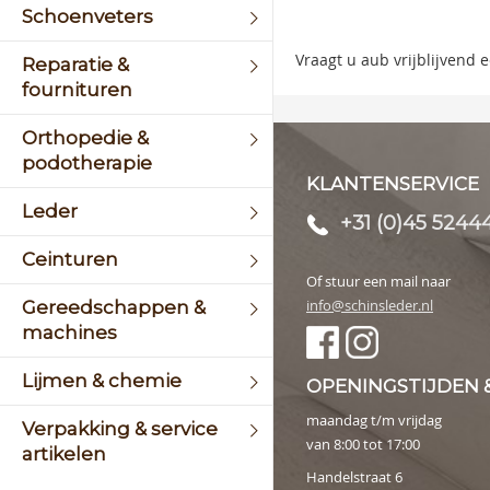
of
Schoenveters
the
image
Vraagt u aub vrijblijvend
Reparatie &
galler
fournituren
Orthopedie &
podotherapie
KLANTENSERVICE
Leder
+31 (0)45 5244
Ceinturen
Of stuur een mail naar
info@schinsleder.nl
Gereedschappen &
machines
Lijmen & chemie
OPENINGSTIJDEN 
maandag t/m vrijdag
Verpakking & service
van 8:00 tot 17:00
artikelen
Handelstraat 6