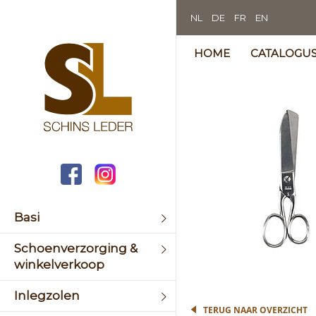
NL
DE
FR
EN
HOME
CATALOGU
Skip
to
the
end
of
the
image
galler
Basi
Schoenverzorging &
winkelverkoop
Skip
to
the
Inlegzolen
begin
TERUG NAAR OVERZICHT