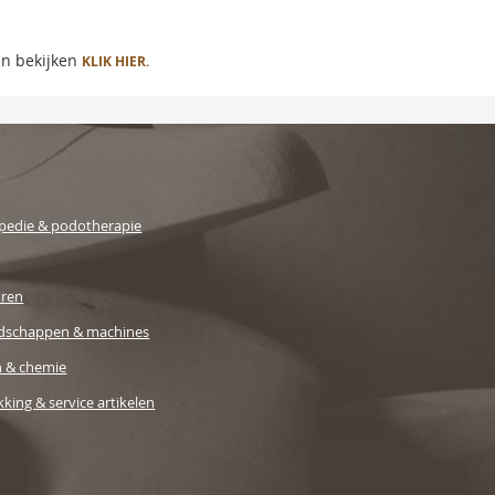
en bekijken
KLIK HIER.
pedie & podotherapie
uren
dschappen & machines
n & chemie
king & service artikelen