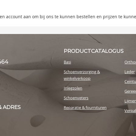
s
 een account aan om bij ons te kunnen bestellen en prijzen te kunn
y
PRODUCTCATALOGUS
464
Basi
Ortho
Schoenverzorging &
Leder
winkelverkoop
Ceint
Inlegzolen
Geree
Schoenveters
Lijme
& ADRES
Reparatie & fournituren
Verpak