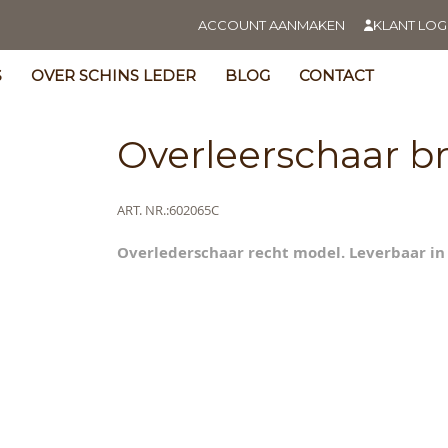
ACCOUNT AANMAKEN
KLANT LOG
S
OVER SCHINS LEDER
BLOG
CONTACT
Overleerschaar b
Meer
ART. NR.
602065C
informatie
Overlederschaar recht model. Leverbaar in
s
y
ning