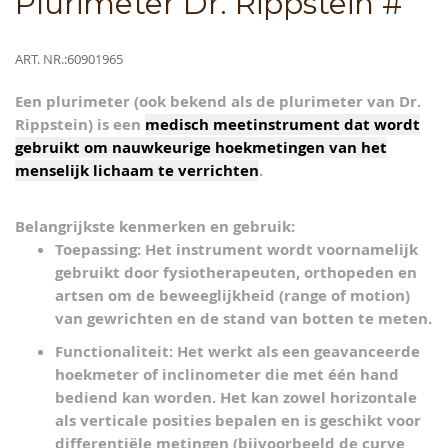
Plurimeter Dr. Rippstein #
to
the
beginning
Meer
ART. NR.
60901965
of
informatie
the
Een
plurimeter
(ook bekend als de plurimeter van Dr.
images
Rippstein) is een
medisch meetinstrument dat wordt
gallery
gebruikt om nauwkeurige hoekmetingen van het
menselijk lichaam te verrichten
.
Belangrijkste kenmerken en gebruik:
Toepassing:
Het instrument wordt voornamelijk
gebruikt door fysiotherapeuten, orthopeden en
artsen om de beweeglijkheid (range of motion)
van gewrichten en de stand van botten te meten.
Functionaliteit:
Het werkt als een geavanceerde
hoekmeter of inclinometer die met één hand
bediend kan worden. Het kan zowel horizontale
als verticale posities bepalen en is geschikt voor
differentiële metingen (bijvoorbeeld de curve