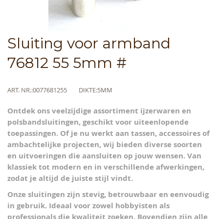
Skip
Sluiting voor armband
to
the
76812 55 5mm #
beginning
of
the
Meer
ART. NR.
0077681255
DIKTE
5MM
images
informatie
gallery
Ontdek ons veelzijdige assortiment ijzerwaren en
polsband­sluitingen, geschikt voor uiteenlopende
toepassingen. Of je nu werkt aan tassen, accessoires of
ambachtelijke projecten, wij bieden diverse soorten
en uitvoeringen die aansluiten op jouw wensen. Van
klassiek tot modern en in verschillende afwerkingen,
zodat je altijd de juiste stijl vindt.
Onze sluitingen zijn stevig, betrouwbaar en eenvoudig
in gebruik. Ideaal voor zowel hobbyisten als
professionals die kwaliteit zoeken. Bovendien zijn alle