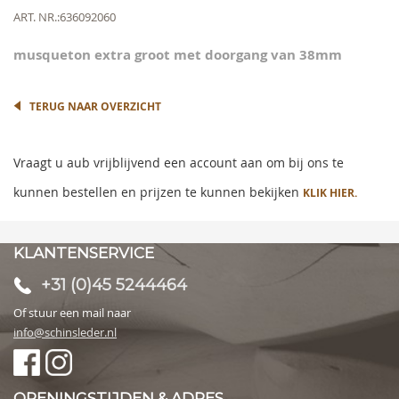
the
Meer
ART. NR.
636092060
images
informatie
gallery
musqueton extra groot met doorgang van 38mm
TERUG NAAR OVERZICHT
Vraagt u aub vrijblijvend een account aan om bij ons te
kunnen bestellen en prijzen te kunnen bekijken
KLIK HIER.
KLANTENSERVICE
+31 (0)45 5244464
Of stuur een mail naar
info@schinsleder.nl
OPENINGSTIJDEN & ADRES