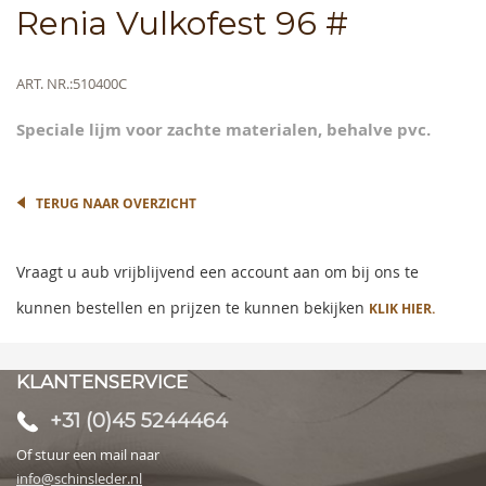
Skip
Renia Vulkofest 96 #
to
the
beginning
Meer
ART. NR.
510400C
of
informatie
the
Speciale lijm voor zachte materialen, behalve pvc.
images
gallery
TERUG NAAR OVERZICHT
Vraagt u aub vrijblijvend een account aan om bij ons te
kunnen bestellen en prijzen te kunnen bekijken
KLIK HIER.
KLANTENSERVICE
+31 (0)45 5244464
Of stuur een mail naar
info@schinsleder.nl