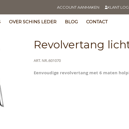
ACCOUNT AANMAKEN
KLANT LOG
S
OVER SCHINS LEDER
BLOG
CONTACT
Revolvertang lich
Meer
ART. NR.
601070
informatie
Eenvoudige revolvertang met 6 maten holpi
s
y