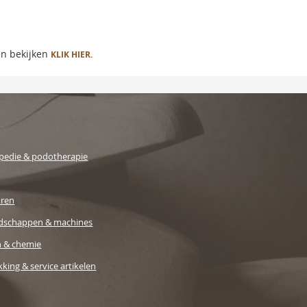
en bekijken
KLIK HIER.
pedie & podotherapie
uren
dschappen & machines
n & chemie
king & service artikelen