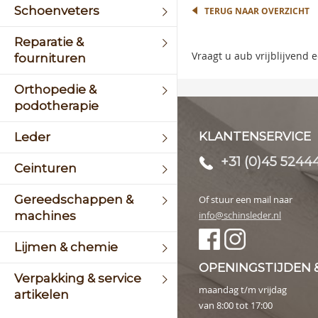
begin
Schoenveters
TERUG NAAR OVERZICHT
of
the
Reparatie &
image
Vraagt u aub vrijblijvend
fournituren
galler
Orthopedie &
podotherapie
KLANTENSERVICE
Leder
+31 (0)45 5244
Ceinturen
Gereedschappen &
Of stuur een mail naar
machines
info@schinsleder.nl
Lijmen & chemie
OPENINGSTIJDEN 
Verpakking & service
maandag t/m vrijdag
artikelen
van 8:00 tot 17:00