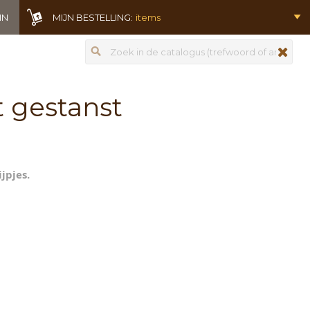
IN
MIJN BESTELLING:
items
Zoeken
zoeken
t gestanst
jpjes.