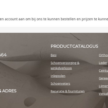
ning
s
 een account aan om bij ons te kunnen bestellen en prijzen te kunn
y
PRODUCTCATALOGUS
464
Basi
Ortho
Schoenverzorging &
Leder
winkelverkoop
Ceint
Inlegzolen
Geree
Schoenveters
Lijme
& ADRES
Reparatie & fournituren
Verpak