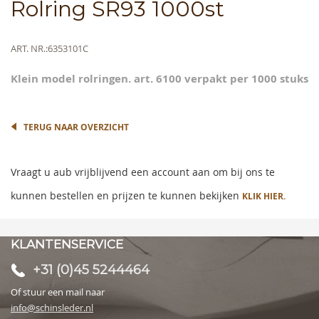
Skip
Rolring SR93 1000st
to
the
beginning
Meer
ART. NR.
6353101C
of
informatie
the
Klein model rolringen. art. 6100 verpakt per 1000 stuks
images
gallery
TERUG NAAR OVERZICHT
Vraagt u aub vrijblijvend een account aan om bij ons te
kunnen bestellen en prijzen te kunnen bekijken
KLIK HIER.
KLANTENSERVICE
+31 (0)45 5244464
Of stuur een mail naar
info@schinsleder.nl