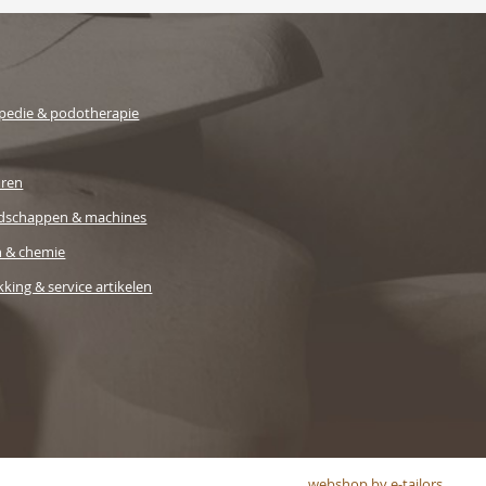
pedie & podotherapie
uren
dschappen & machines
n & chemie
king & service artikelen
webshop by e-tailors