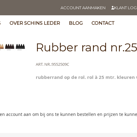
ACCOUNT AANMAKEN
KLANT LOG
S
OVER SCHINS LEDER
BLOG
CONTACT
Rubber rand nr.2
Meer
ART. NR.
9552509C
informatie
ning
rubberrand op de rol. rol à 25 mtr. kleuren 
s
y
s
y
 een account aan om bij ons te kunnen bestellen en prijzen te kunn