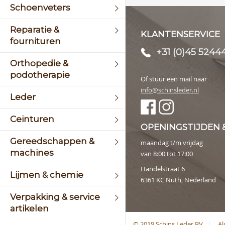
Schoenveters
Reparatie &
KLANTENSERVICE
fournituren
+31 (0)45 5244
Orthopedie &
podotherapie
Of stuur een mail naar
info@schinsleder.nl
Leder
Ceinturen
OPENINGSTIJDEN 
Gereedschappen &
maandag t/m vrijdag
machines
van 8:00 tot 17:00
Handelstraat 6
Lijmen & chemie
6361 KC Nuth, Nederland
Verpakking & service
artikelen
© 2019 Schins Leder BV
A