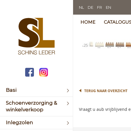
NL
DE
FR
EN
HOME
CATALOGU
Skip
to
the
Skip
end
to
of
the
the
begin
image
of
galler
the
image
Basi
TERUG NAAR OVERZICHT
galler
Schoenverzorging &
Vraagt u aub vrijblijvend
winkelverkoop
Inlegzolen