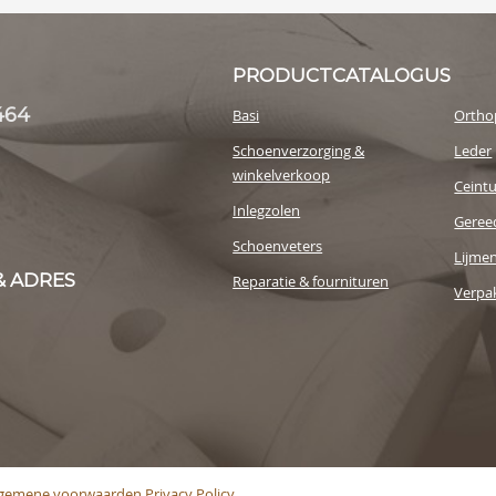
PRODUCTCATALOGUS
464
Basi
Ortho
Schoenverzorging &
Leder
winkelverkoop
Ceint
Inlegzolen
Geree
Schoenveters
Lijme
& ADRES
Reparatie & fournituren
Verpak
lgemene voorwaarden
Privacy Policy