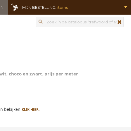
IN
MIJN BESTELLING:
items
Zoeken
zoeken
5
wit, choco en zwart. prijs per meter
en bekijken
KLIK HIER.