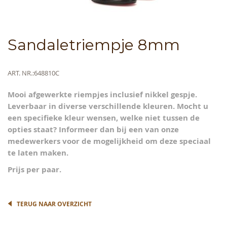
Skip
Sandaletriempje 8mm
to
the
beginning
Meer
ART. NR.
648810C
of
informatie
the
Mooi afgewerkte riempjes inclusief nikkel gespje.
images
Leverbaar in diverse verschillende kleuren. Mocht u
gallery
een specifieke kleur wensen, welke niet tussen de
opties staat? Informeer dan bij een van onze
medewerkers voor de mogelijkheid om deze speciaal
te laten maken.
Prijs per paar.
TERUG NAAR OVERZICHT