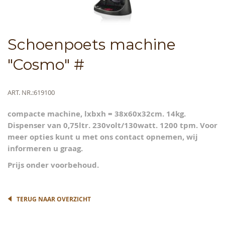
Skip
Schoenpoets machine
to
the
"Cosmo" #
beginning
of
the
Meer
ART. NR.
619100
images
informatie
gallery
compacte machine, lxbxh = 38x60x32cm. 14kg.
Dispenser van 0,75ltr. 230volt/130watt. 1200 tpm. Voor
meer opties kunt u met ons contact opnemen, wij
informeren u graag.
Prijs onder voorbehoud.
TERUG NAAR OVERZICHT