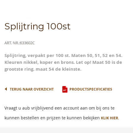
Skip
Splijtring 100st
to
the
beginning
Meer
ART. NR.
633602C
of
informatie
the
Splijtring, verpakt per 100 st. Maten 50, 51, 52 en 54.
images
Kleuren nikkel, koper en brons. Let op! Maat 50 is de
gallery
grootste ring. maat 54 de kleinste.
TERUG NAAR OVERZICHT
PRODUCTSPECIFICATIES
Vraagt u aub vrijblijvend een account aan om bij ons te
kunnen bestellen en prijzen te kunnen bekijken
KLIK HIER.