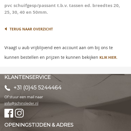
the
pvc schuifgesp/passant t.b.v. tassen ed. breedtes 20,
images
25, 30, 40 en 50mm.
gallery
TERUG NAAR OVERZICHT
Vraagt u aub vrijblijvend een account aan om bij ons te
kunnen bestellen en prijzen te kunnen bekijken
KLIK HIER.
KLANTENSERVICE
+31 (0)45 5244464
Of stuur een mail naar
info@schinsleder.nl
OPENINGSTIJDEN & ADRES