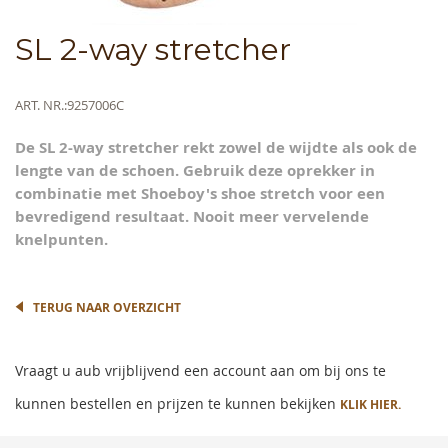
Skip
SL 2-way stretcher
to
the
beginning
Meer
ART. NR.
9257006C
of
informatie
the
De SL 2-way stretcher rekt zowel de wijdte als ook de
images
lengte van de schoen. Gebruik deze oprekker in
gallery
combinatie met Shoeboy's shoe stretch voor een
bevredigend resultaat. Nooit meer vervelende
knelpunten.
TERUG NAAR OVERZICHT
Vraagt u aub vrijblijvend een account aan om bij ons te
kunnen bestellen en prijzen te kunnen bekijken
KLIK HIER.