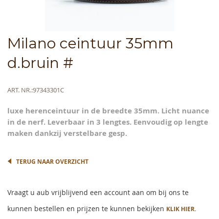
Skip
Milano ceintuur 35mm
to
the
d.bruin #
beginning
of
the
Meer
ART. NR.
97343301C
images
informatie
gallery
luxe herenceintuur in de breedte 35mm. Licht nuance
in de nerf. Leverbaar in 3 lengtes. Eenvoudig op lengte
maken dankzij verstelbare gesp.
TERUG NAAR OVERZICHT
Vraagt u aub vrijblijvend een account aan om bij ons te
kunnen bestellen en prijzen te kunnen bekijken
KLIK HIER.