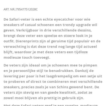
the
beginning
Meer
ART. NR.
795477512028C
of
informatie
the
De Safari-veter is een echte eyecatcher voor wie
images
sneakers of casual schoenen een trendy upgrade wil
gallery
geven. Verkrijgbaar in drie verschillende dessins,
brengt deze veter een speelse en stoere look in je
outfit. Dierenprints zijn al geruime tijd populair en de
verwachting is dat deze trend nog lange tijd actueel
blijft, waardoor je met deze veters een tijdloze
modieuze touch toevoegt.
De veters zijn ideaal om je schoenen mee te pimpen
en je persoonlijke stijl te benadrukken. Dankzij de
levering per paar is het laagdrempelig om een setje uit
te proberen of direct te combineren met verschillende
sneakers, precies zoals je van Schins gewend bent. De
veters zijn stevig en van goede kwaliteit, zodat ze
zowel mooi blijven als prettig in gebruik zijn.
Met deze Safari-veters geef je een speelse, modieuze