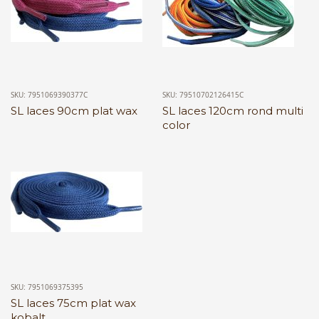
SKU: 7951069390377C
SKU: 79510702126415C
SL laces 90cm plat wax
SL laces 120cm rond multi
color
SKU: 7951069375395
SL laces 75cm plat wax
kobalt