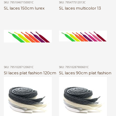
SKU: 79510467150001C
SKU: 795477512013C
SL laces 150cm lurex
SL laces multicolor 13
SKU: 79510287120601C
SKU: 79510287900601C
Sl laces plat fashion 120cm
SL laces 90cm plat fashion