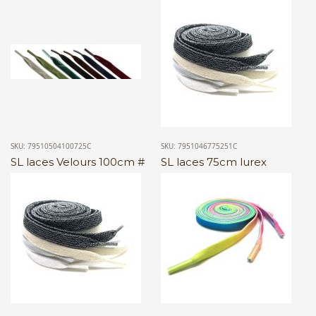
SKU: 79510504100725C
SKU: 7951046775251C
SL laces Velours 100cm #
SL laces 75cm lurex