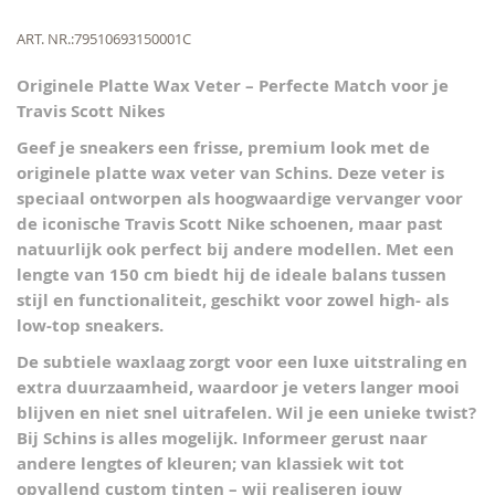
the
beginning
Meer
ART. NR.
79510693150001C
of
informatie
the
Originele Platte Wax Veter – Perfecte Match voor je
images
Travis Scott Nikes
gallery
Geef je sneakers een frisse, premium look met de
originele platte wax veter
van Schins. Deze veter is
speciaal ontworpen als hoogwaardige vervanger voor
de iconische Travis Scott Nike schoenen, maar past
natuurlijk ook perfect bij andere modellen. Met een
lengte van
150 cm
biedt hij de ideale balans tussen
stijl en functionaliteit, geschikt voor zowel high- als
low-top sneakers.
De subtiele waxlaag zorgt voor een luxe uitstraling en
extra duurzaamheid, waardoor je veters langer mooi
blijven en niet snel uitrafelen. Wil je een unieke twist?
Bij Schins is alles mogelijk.
Informeer gerust naar
andere lengtes of kleuren; van klassiek wit tot
opvallend custom tinten – wij realiseren jouw