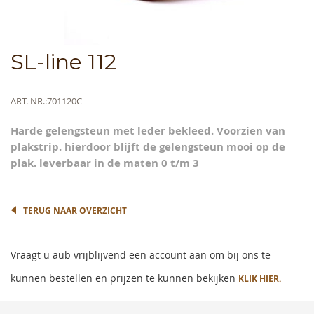
Skip
SL-line 112
to
the
beginning
Meer
ART. NR.
701120C
of
informatie
the
Harde gelengsteun met leder bekleed. Voorzien van
images
plakstrip. hierdoor blijft de gelengsteun mooi op de
gallery
plak. leverbaar in de maten 0 t/m 3
TERUG NAAR OVERZICHT
Vraagt u aub vrijblijvend een account aan om bij ons te
kunnen bestellen en prijzen te kunnen bekijken
KLIK HIER.