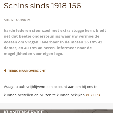
Skip
Schins sinds 1918 156
to
the
beginning
Meer
ART. NR.
7015636C
of
informatie
the
harde lederen steunzool met extra stugge kern. biedt
images
nét dat beetje ondersteuning waar uw vermoeide
gallery
voeten om vragen. leverbaar in de maten 36 t/m 42
dames, en 40 t/m 48 heren. informeer naar de
mogelijkheden voor eigen logo.
TERUG NAAR OVERZICHT
Vraagt u aub vrijblijvend een account aan om bij ons te
kunnen bestellen en prijzen te kunnen bekijken
KLIK HIER.
KLANTENSERVICE